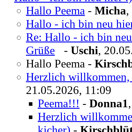
Hallo Peema
-
Micha
,
Hallo - ich bin neu hier
Re: Hallo - ich bin ne
Grüße
-
Uschi
,
20.05
Hallo Peema
-
Kirschb
Herzlich willkommen,
21.05.2026, 11:09
Peema!!!
-
Donna1
Herzlich willkommen
kicher)
-
Kirschblü