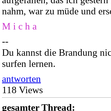
nahm, war zu müde und ersch
M i c h a
--
Du kannst die Brandung nich
surfen lernen.
antworten
118 Views
gesamter Thread: