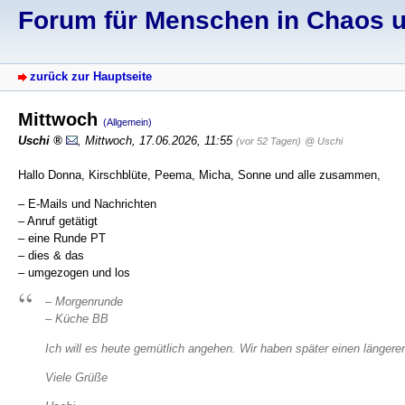
Forum für Menschen in Chaos un
zurück zur Hauptseite
Mittwoch
(Allgemein)
Uschi
,
Mittwoch, 17.06.2026, 11:55
(vor 52 Tagen)
@ Uschi
Hallo Donna, Kirschblüte, Peema, Micha, Sonne und alle zusammen,
– E-Mails und Nachrichten
– Anruf getätigt
– eine Runde PT
– dies & das
– umgezogen und los
– Morgenrunde
– Küche BB
Ich will es heute gemütlich angehen. Wir haben später einen längere
Viele Grüße