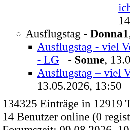
ic
14
Ausflugstag
-
Donna1
Ausflugstag - viel
- LG
-
Sonne
,
13.
Ausflugstag – viel
13.05.2026, 13:50
134325 Einträge in 12919 Th
14 Benutzer online (0 regist
Forumszeit: 09.08.2026, 10